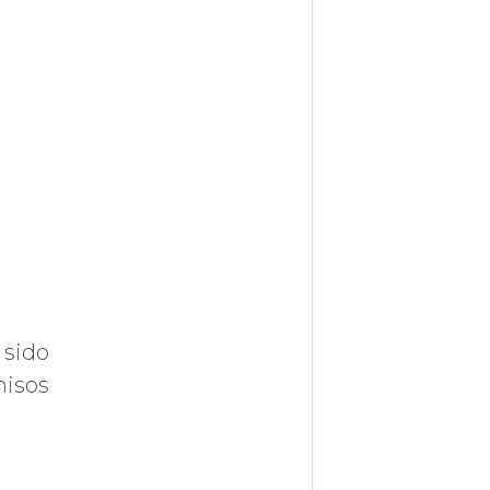
 sido
misos