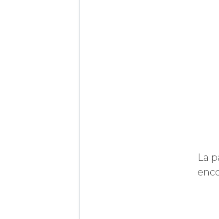
La p
enco