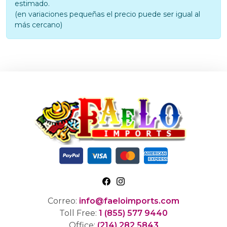
estimado.
(en variaciones pequeñas el precio puede ser igual al
más cercano)
Correo:
info@faeloimports.com
Toll Free:
1 (855) 577 9440
Office:
(214) 282 5843