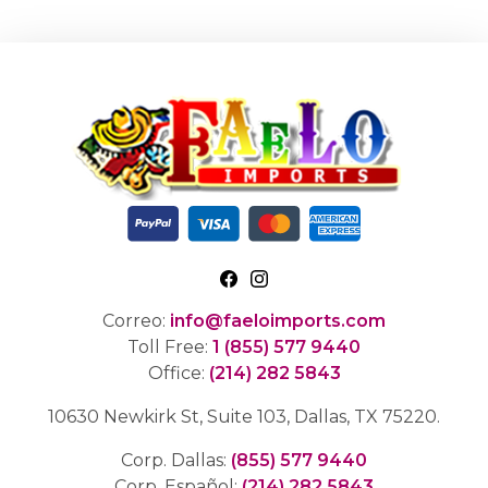
Correo:
info@faeloimports.com
Toll Free:
1 (855) 577 9440
Office:
(214) 282 5843
10630 Newkirk St, Suite 103, Dallas, TX 75220.
Corp. Dallas:
(855) 577 9440
Corp. Español:
(214) 282 5843