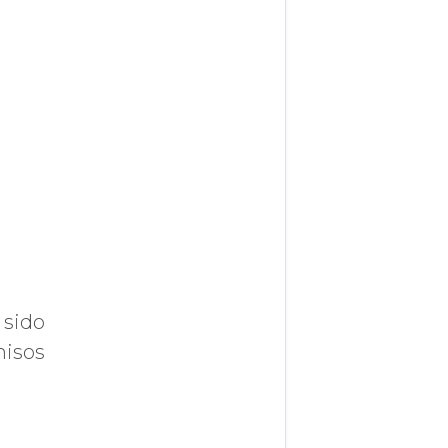
 sido
misos