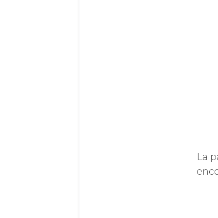
La p
enco