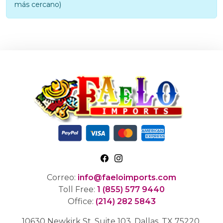
más cercano)
Correo:
info@faeloimports.com
Toll Free:
1 (855) 577 9440
Office:
(214) 282 5843
10630 Newkirk St, Suite 103, Dallas, TX 75220.