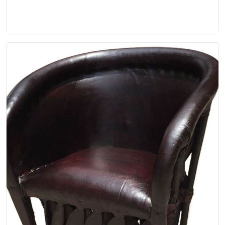
Ajijic Equipal
Sillon equipal para dos personas, hecho a mano
con madera color natural, con asiento y respaldo
acoj...
$230.00
EP-00-015