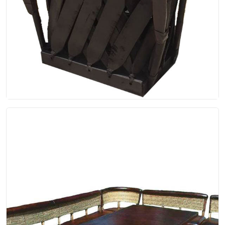
Oscuro
Equipal color chocolate, con varas por por la
parte trasera.
$156.00
EP-00-025