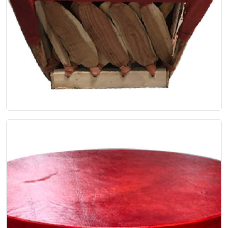
Equipalito
Equipal infantil, con forro de cuero de cerdo,
pigmentado en color rojo, asiento acojinado,
echo en...
$56.00
EP-00-017