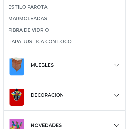
ESTILO PAROTA
MARMOLEADAS
FIBRA DE VIDRIO
TAPA RUSTICA CON LOGO
MUEBLES
DECORACION
NOVEDADES