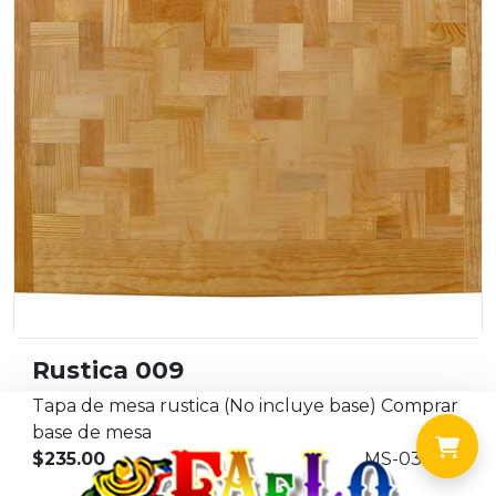
Rustica 009
Tapa de mesa rustica (No incluye base) Comprar
base de mesa
$235.00
MS-03-009