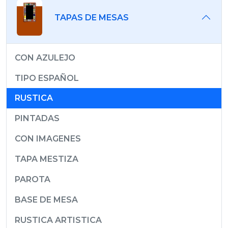
TAPAS DE MESAS
CON AZULEJO
TIPO ESPAÑOL
RUSTICA
PINTADAS
CON IMAGENES
TAPA MESTIZA
PAROTA
BASE DE MESA
RUSTICA ARTISTICA