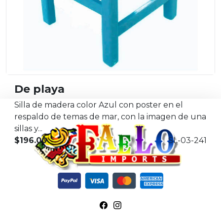
De playa
Silla de madera color Azul con poster en el
respaldo de temas de mar, con la imagen de una
sillas y...
$196.00
SL-03-241