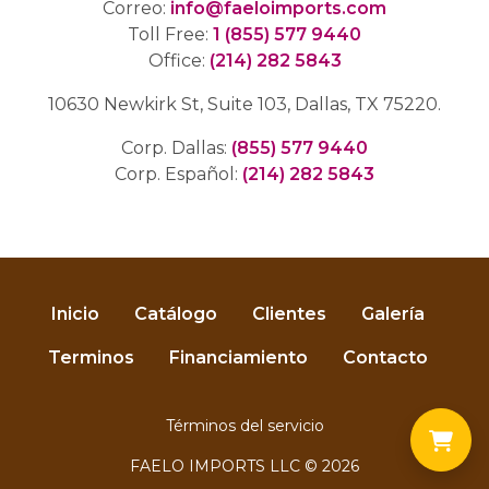
Correo:
info@faeloimports.com
Toll Free:
1 (855) 577 9440
Office:
(214) 282 5843
10630 Newkirk St, Suite 103, Dallas, TX 75220.
Corp. Dallas:
(855) 577 9440
Corp. Español:
(214) 282 5843
Inicio
Catálogo
Clientes
Galería
Terminos
Financiamiento
Contacto
Términos del servicio
FAELO IMPORTS LLC © 2026